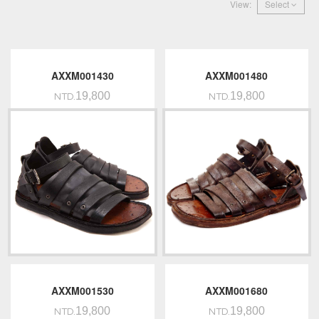
View:
Select
AXXM001430
AXXM001480
19,800
19,800
NTD.
NTD.
AXXM001530
AXXM001680
19,800
19,800
NTD.
NTD.