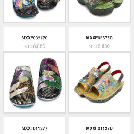
MXXF032170
MXXF03675C
8,880
8,880
NTD.
NTD.
MXXF011277
MXXF01127D