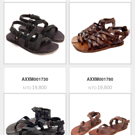
AXXM001730
AXXM001780
19,800
19,800
NTD.
NTD.