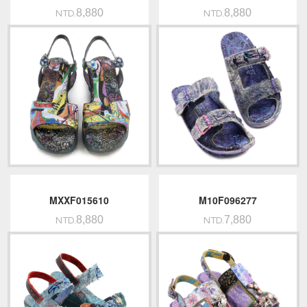
8,880
8,880
NTD.
NTD.
MXXF015610
M10F096277
8,880
7,880
NTD.
NTD.