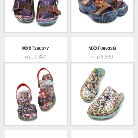
MXXF260377
MXXF09633G
7,880
8,880
NTD.
NTD.