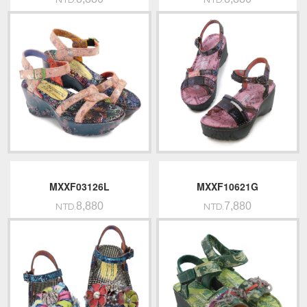
NTD.
NTD.
MXXF03126L
MXXF10621G
8,880
7,880
NTD.
NTD.