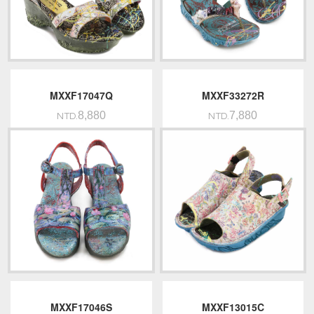
MXXF17047Q
MXXF33272R
8,880
7,880
NTD.
NTD.
MXXF17046S
MXXF13015C