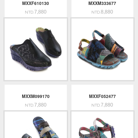
MXXF610130
MXXM333677
7,880
8,880
NTD.
NTD.
MXXM099170
MXXF052477
7,880
7,880
NTD.
NTD.