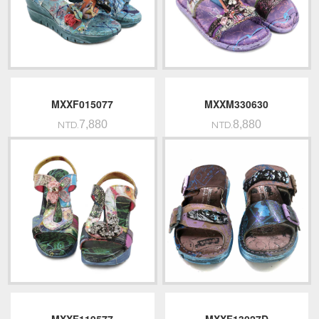
MXXF015077
MXXM330630
7,880
8,880
NTD.
NTD.