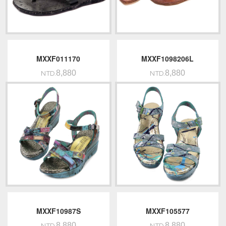
MXXF011170
MXXF1098206L
8,880
8,880
NTD.
NTD.
MXXF10987S
MXXF105577
8,880
8,880