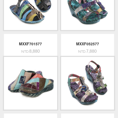
MXXF701577
MXXF052577
8,880
7,880
NTD.
NTD.